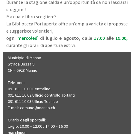
Durante la stagione calda è un’opportunità da non lasciarsi
sfuggire!!
Ma quale libro scegliere?
La Biblioteca Portaperta offre un'ampia varietà di proposte
e suggerisce volentieri,
ogni
mercoledì
di luglio e agosto, dalle
17.00
alle
19.00,
durante gli orari di apertura estivi.
Municipio di Manno
Strada Bassa 9
CH – 6928 Manno
Telefono:
091 611 10 00 Centralino
091 611 10 02 Ufficio controllo abitanti
091 611 10 03 Ufficio Tecnico
E-mail:
comune@manno.ch​​​​
Orario degli sportelli:
lu/gio: 10:00 – 12:00 / 14:00 – 16:00
ma: chiuso