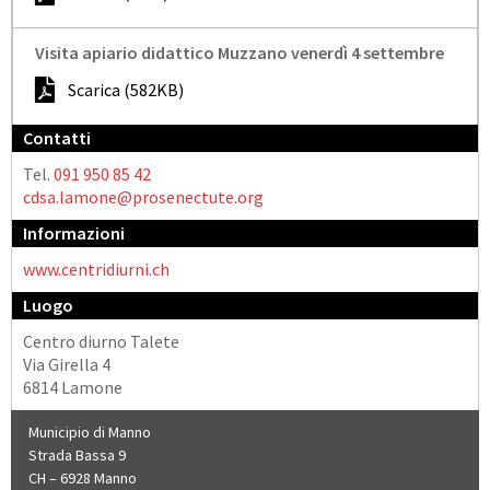
Visita apiario didattico Muzzano venerdì 4 settembre
Scarica (582KB)
Contatti
Tel.
091 950 85 42
cdsa.lamone@prosenectute.org
Informazioni
www.centridiurni.ch
Luogo
Centro diurno Talete
Via Girella 4
6814 Lamone
Municipio di Manno
Strada Bassa 9
CH – 6928 Manno