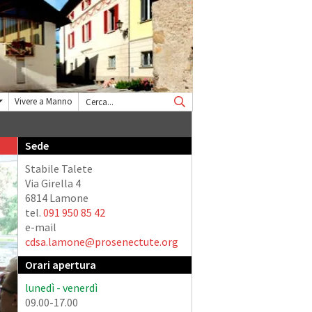
Vivere a Manno
Sede
Stabile Talete
Via Girella 4
6814 Lamone
tel.
091 950 85 42
e-mail
cdsa.lamone@prosenectute.org
Orari apertura
lunedì - venerdì
09.00-17.00