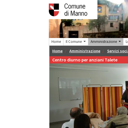
Home
Il Comune
Amministrazione
L
Home
Amministrazione
Servizi soci
Centro diurno per anziani Talete