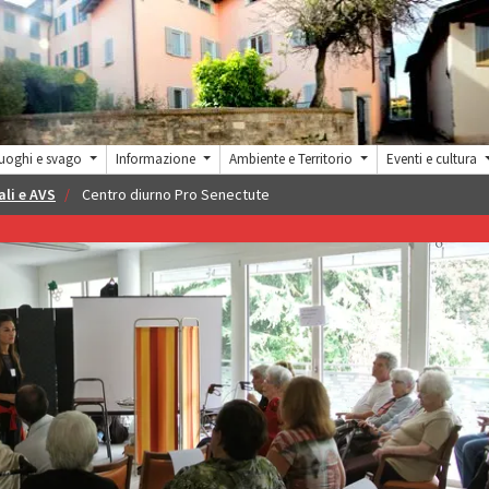
uoghi e svago
Informazione
Ambiente e Territorio
Eventi e cultura
ali e AVS
Centro diurno Pro Senectute