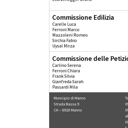
Commissione Edilizia
Carelle Luca
Ferroni Marco
Mazzoleni Romeo
Sirchia Fabio
Uysal Mirza
Commissione delle Petizi
Carlino Serena
Ferroni Chiara
Frank Silvia
Gianfreda Sarah
Passardi Mila
Municipio di Manno
T
Strada Bassa 9
0
CH – 6928 Manno
0
a
0