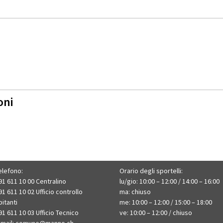
oni
elefono:
Orario degli sportelli:
91 611 10 00 Centralino
lu/gio: 10:00 – 12:00 / 14:00 – 16:00
91 611 10 02 Ufficio controllo
ma: chiuso
bitanti
me: 10:00 – 12:00 / 15:00 – 18:00
91 611 10 03 Ufficio Tecnico
ve: 10:00 – 12:00 / chiuso