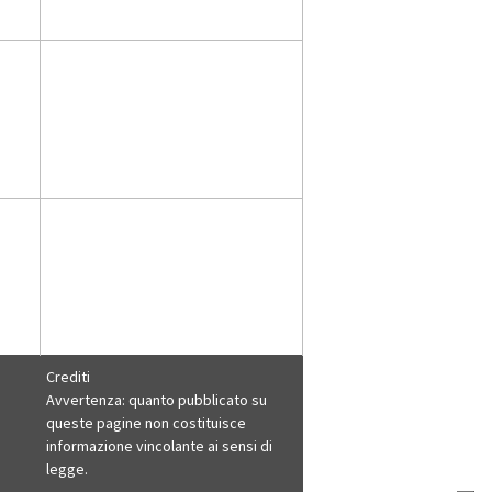
Crediti
Avvertenza: quanto pubblicato su
queste pagine non costituisce
informazione vincolante ai sensi di
legge.