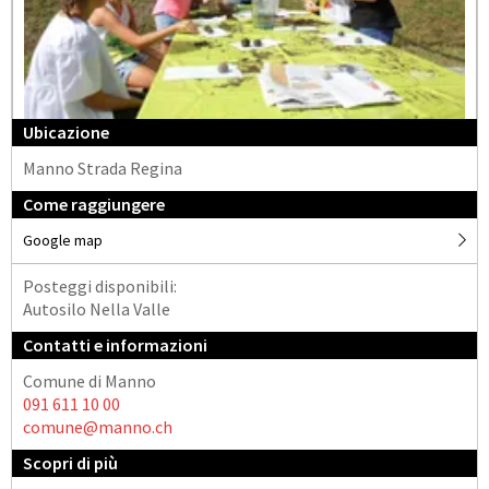
Ubicazione
Manno Strada Regina
Come raggiungere
Google map
Posteggi disponibili:
Autosilo Nella Valle
Contatti e informazioni
Comune di Manno
091 611 10 00
comune@manno.ch
Scopri di più