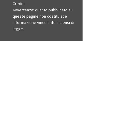
Crediti
Avvertenza: quanto pubblicato su
queste pagine non costituisce
informazione vincolante ai sensi di
legge.