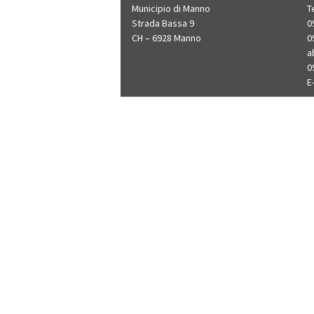
Municipio di Manno
T
Strada Bassa 9
0
CH – 6928 Manno
0
a
0
E