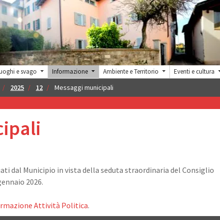
uoghi e svago
Informazione
Ambiente e Territorio
Eventi e cultura
2025
12
Messaggi municipali
ipali
ati dal Municipio in vista della seduta straordinaria del Consiglio
gennaio 2026.
rmazione Attività Politica
.